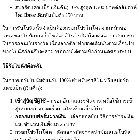
สปอร์ตแคชแบ็ก (เงินคืน) 10% สูงสุด 1,500 บาทต่อสัปดาห์
โดยมียอดเดิมพันขั้นต่ำ 250 บาท
ในการรับโบนัสนั้นจำเป็นต้องกรอกโปรโมโค้ดจากหน้าข้อ
เสนอของโบนัสบนเว็บไซต์คาสิโน โบนัสมีผลต่อความสามารถ
ในการถอนเงินรางวัล เนื่องจากต้องทำยอดเดิมพันตามเงื่อนไข
ของโบนัสก่อนจึงจะสามารถถอนได้ตามข้อกำหนดของระบบ
วิธีรับโบนัสต้อนรับ
ในการขอรับโบนัสต้อนรับ 100% สำหรับคาสิโน หรือสปอร์ต
แคชแบ็ก (เงินคืน):
เข้าสู่บัญชีผู้ใช้
– กรอกอีเมลและรหัสผ่าน หรือใช้การเข้า
สู่ระบบอย่างรวดเร็วผ่านโซเชียลเน็ตเวิร์ก
กรอกแบบฟอร์มฝากเงิน
– เลือกสกุลเงิน วิธีการชำระเงิน
และจำนวนเงินตั้งแต่ 25 บาท
กรอกโปรโมโค้ด
– คัดลอกรหัสจากหน้าข้อเสนอโบนัส
หลักหรือจากแบบฟอร์มเงินคืน