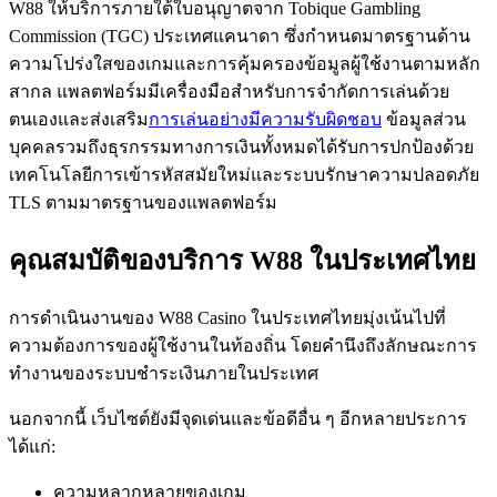
W88 ให้บริการภายใต้ใบอนุญาตจาก Tobique Gambling
Commission (TGC) ประเทศแคนาดา ซึ่งกำหนดมาตรฐานด้าน
ความโปร่งใสของเกมและการคุ้มครองข้อมูลผู้ใช้งานตามหลัก
สากล แพลตฟอร์มมีเครื่องมือสำหรับการจำกัดการเล่นด้วย
ตนเองและส่งเสริม
การเล่นอย่างมีความรับผิดชอบ
ข้อมูลส่วน
บุคคลรวมถึงธุรกรรมทางการเงินทั้งหมดได้รับการปกป้องด้วย
เทคโนโลยีการเข้ารหัสสมัยใหม่และระบบรักษาความปลอดภัย
TLS ตามมาตรฐานของแพลตฟอร์ม
คุณสมบัติของบริการ W88 ในประเทศไทย
การดำเนินงานของ W88 Casino ในประเทศไทยมุ่งเน้นไปที่
ความต้องการของผู้ใช้งานในท้องถิ่น โดยคำนึงถึงลักษณะการ
ทำงานของระบบชำระเงินภายในประเทศ
นอกจากนี้ เว็บไซต์ยังมีจุดเด่นและข้อดีอื่น ๆ อีกหลายประการ
ได้แก่:
ความหลากหลายของเกม