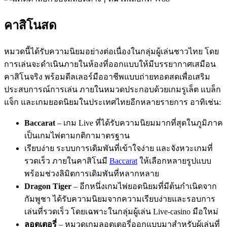
คาสิโนสด
หมวดนี้ได้รับความนิยมอย่างต่อเนื่องในกลุ่มผู้เล่นชาวไทย โดย
การเล่นจะดำเนินภายในห้องที่ออกแบบให้มีบรรยากาศเสมือน
คาสิโนจริง พร้อมดีลเลอร์มืออาชีพแบบถ่ายทอดสดเพื่อเสริม
ประสบการณ์การเล่น ภายในหมวดประกอบด้วยเกมรูเล็ต แบล็ก
แจ็ก และเกมยอดนิยมในประเทศไทยอีกหลายรายการ อาทิเช่น:
Baccarat
– เกม Live ที่ได้รับความนิยมมากที่สุดในภูมิภาค
เป็นเกมไพ่ตามกติกามาตรฐาน
เรียบง่าย ระบบการเดิมพันที่เข้าใจง่าย และจังหวะเกมที่
รวดเร็ว ภายในคาสิโนมี
Baccarat
ให้เลือกหลายรูปแบบ
พร้อมช่วงลิมิตการเดิมพันที่หลากหลาย
Dragon Tiger
– อีกหนึ่งเกมไพ่ยอดนิยมที่มีต้นกำเนิดจาก
กัมพูชา ได้รับความนิยมจากความเรียบง่ายและรอบการ
เล่นที่รวดเร็ว โดยเฉพาะในกลุ่มผู้เล่น Live-casino มือใหม่
ลอตเตอรี่
– หมวดเกมลอตเตอรี่ออกแบบมาสำหรับผู้เล่นที่