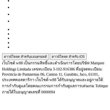
ดาวน์โหลด
สำหรับแอนดรอยด์
ดาวน์โหลด
สำหรับ iOS
เว็บไซต์ w88 เป็นกรรมสิทธิ์และดำเนินการโดยบริษัท Marquee
Holdings Limitada เลขทะเบียน 3-102-916386 ที่อยู่จดทะเบียน:
Provincia de Puntarenas 06, Canton 11, Garabito, Jaco, 61101,
ประเทศคอสตาริกา เว็บไซต์ w88 ได้รับอนุญาตและอยู่ภายใต้
การกำกับดูแลโดยคณะกรรมการกำกับดูแลการเล่นเกม Tobique
ภายใต้ใบอนุญาตเลขที่ 0000094