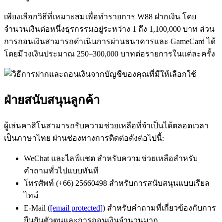
เพียงเลือกวิธีที่เหมาะสมเพื่อทำรายการ W88 ฝากเงิน โดย
จำนวนเงินต่อหนึ่งธุรกรรมอยู่ระหว่าง 1 ถึง 1,100,000 บาท ส่วน
การถอนเงินสามารถดำเนินการผ่านธนาคารและ GameCard ได้
โดยมีวงเงินประมาณ 250–300,000 บาทต่อรายการในแต่ละครั้ง
ฝ่ายสนับสนุนลูกค้า
ผู้เล่นคาสิโนสามารถรับความช่วยเหลือที่จำเป็นได้ตลอดเวลา
เป็นภาษาไทย ผ่านช่องทางการติดต่อดังต่อไปนี้:
WeChat และไลฟ์แชต สำหรับความช่วยเหลือสำหรับ
คำถามทั่วไปแบบทันที
โทรศัพท์ (+66) 25660498 สำหรับการสนับสนุนแบบเรียล
ไทม์
E-Mail (
[email protected]
) สำหรับคำถามที่เกี่ยวข้องกับการ
ยืนยันตัวตนและการถอนเงินจำนวนมาก