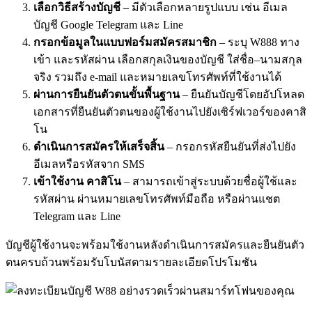
เลือกวิธีสร้างบัญชี
– มีตัวเลือกหลายรูปแบบ เช่น อีเมล
บัญชี Google Telegram และ Line
กรอกข้อมูลในแบบฟอร์มสมัครสมาชิก
– ระบุ W888 ทาง
เข้า และรหัสผ่าน เลือกสกุลเงินของบัญชี ใส่ชื่อ–นามสกุล
จริง รวมถึง e-mail และหมายเลขโทรศัพท์ที่ใช้งานได้
ผ่านการยืนยันตัวตนขั้นพื้นฐาน
– ยืนยันบัญชีโดยอัปโหลด
เอกสารที่ยืนยันตัวตนของผู้ใช้งานไปยังเซิร์ฟเวอร์ของคาสิ
โน
ดำเนินการสมัครให้เสร็จสิ้น
– กรอกรหัสยืนยันที่ส่งไปยัง
อีเมลหรือรหัสจาก SMS
เข้าใช้งาน
คาสิโน
– สามารถเข้าสู่ระบบด้วยชื่อผู้ใช้และ
รหัสผ่าน ผ่านหมายเลขโทรศัพท์มือถือ หรือผ่านแชต
Telegram และ Line
บัญชีผู้ใช้งานจะพร้อมใช้งานหลังดำเนินการสมัครและยืนยันตัว
ตนครบถ้วนพร้อมรับโบนัสตามรายละเอียดโปรโมชัน