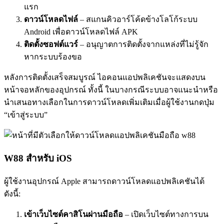
แรก
ดาวน์โหลดไฟล์
– สแกนคิวอาร์โค้ดข้างโลโก้ระบบ
Android เพื่อดาวน์โหลดไฟล์ APK
ติดตั้งซอฟต์แวร์
– อนุญาตการติดตั้งจากแหล่งที่ไม่รู้จัก
หากระบบร้องขอ
หลังการติดตั้งเสร็จสมบูรณ์ ไอคอนแอปพลิเคชันจะแสดงบน
หน้าจอหลักของอุปกรณ์ ทั้งนี้ ในบางกรณีระบบอาจแนะนำหรือ
นำเสนอทางเลือกในการดาวน์โหลดเพิ่มเติมเมื่อผู้ใช้งานกดปุ่ม
“เข้าสู่ระบบ”
W88 สำหรับ iOS
ผู้ใช้งานอุปกรณ์ Apple สามารถดาวน์โหลดแอปพลิเคชันได้
ดังนี้:
เข้าเว็บไซต์คาสิโนผ่านมือถือ
– เปิดเว็บไซต์ทางการบน