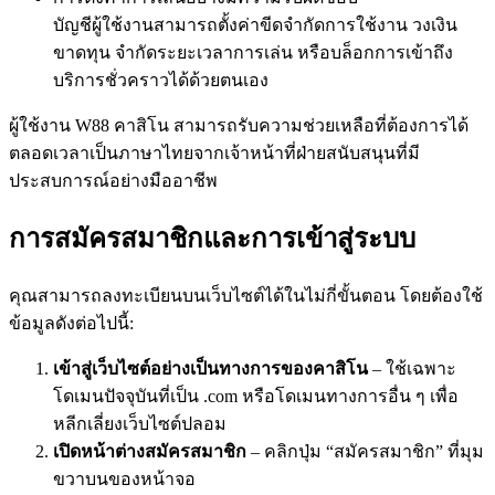
บัญชีผู้ใช้งานสามารถตั้งค่าขีดจำกัดการใช้งาน วงเงิน
ขาดทุน จำกัดระยะเวลาการเล่น หรือบล็อกการเข้าถึง
บริการชั่วคราวได้ด้วยตนเอง
ผู้ใช้งาน W88 คาสิโน สามารถรับความช่วยเหลือที่ต้องการได้
ตลอดเวลาเป็นภาษาไทยจากเจ้าหน้าที่ฝ่ายสนับสนุนที่มี
ประสบการณ์อย่างมืออาชีพ
การสมัครสมาชิกและการเข้าสู่ระบบ
คุณสามารถลงทะเบียนบนเว็บไซต์ได้ในไม่กี่ขั้นตอน โดยต้องใช้
ข้อมูลดังต่อไปนี้:
เข้าสู่เว็บไซต์อย่างเป็นทางการของคาสิโน
– ใช้เฉพาะ
โดเมนปัจจุบันที่เป็น .com หรือโดเมนทางการอื่น ๆ เพื่อ
หลีกเลี่ยงเว็บไซต์ปลอม
เปิดหน้าต่างสมัครสมาชิก
– คลิกปุ่ม “สมัครสมาชิก” ที่มุม
ขวาบนของหน้าจอ