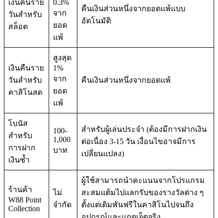
เงินคืนราย
0.3%
คืนเงินส่วนหนึ่งจากยอดแพ้แบบ
จาก
วันสำหรับ
อัตโนมัติ
ยอด
สล็อต
แพ้
สูงสุด
เงินคืนราย
1%
จาก
วันสำหรับ
คืนเงินส่วนหนึ่งจากยอดแพ้
ยอด
คาสิโนสด
แพ้
โบนัส
สำหรับผู้เล่นประจำ (ต้องมีการฝากเงิน
100-
สำหรับ
1,000
ต่อเนื่อง 3-15 วัน เงื่อนไขอาจมีการ
การฝาก
บาท
เปลี่ยนแปลง)
เงินซ้ำ
ผู้ใช้สามารถนำคะแนนจากโปรแกรม
ร้านค้า
ไม่
สะสมแต้มไปแลกรับของรางวัลต่าง ๆ
W88 Point
จำกัด
ตั้งแต่เดิมพันฟรีในคาสิโนไปจนถึง
Collection
อุปกรณ์และแกดเจ็ตจริง