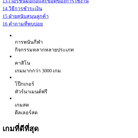
13
เวอร์ชันมือถือและข้อดีของการใช้งาน
14
วิธีการชำระเงิน
15
ฝ่ายสนับสนุนลูกค้า
16
คำถามที่พบบ่อย
การพนันกีฬา
กิจกรรมหลากหลายประเภท
คาสิโน
เกมมากกว่า 3000 เกม
โป๊กเกอร์
ทัวร์นาเมนต์ฟรี
เกมสด
ดีลเลอร์สด
เกมที่ดีที่สุด