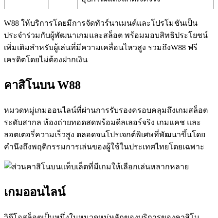
W88 ให้บริการโดยมีการจัดทัวร์นาเมนต์และโปรโมชันเป็น
ประจำร่วมกับผู้พัฒนาเกมและสล็อต พร้อมมอบสิทธิประโยชน์
เพิ่มเติมสำหรับผู้เล่นที่มีความเคลื่อนไหวสูง รวมถึงW88 ฟรี
เครดิตโดยไม่ต้องฝากเงิน
คาสิโนบน W88
หมวดหมู่เกมออนไลน์ที่ผ่านการรับรองครอบคลุมถึงเกมสล็อต
ระดับสากล ห้องถ่ายทอดสดพร้อมดีลเลอร์จริง เกมแคช และ
ลอตเตอรี่ความเร็วสูง ตลอดจนโปรเจกต์พิเศษที่พัฒนาขึ้นโดย
คำนึงถึงพฤติกรรมการเล่นของผู้ใช้ในประเทศไทยโดยเฉพาะ
เกมออนไลน์
วิดีโอสล็อตเป็นหนึ่งในหมวดหมู่หลักของบริการของคาสิโน