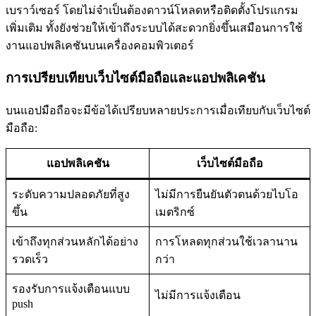
เบราว์เซอร์ โดยไม่จำเป็นต้องดาวน์โหลดหรือติดตั้งโปรแกรม
เพิ่มเติม ทั้งยังช่วยให้เข้าถึงระบบได้สะดวกยิ่งขึ้นเสมือนการใช้
งานแอปพลิเคชันบนเครื่องคอมพิวเตอร์
การเปรียบเทียบเว็บไซต์มือถือและแอปพลิเคชัน
บนแอปมือถือจะมีข้อได้เปรียบหลายประการเมื่อเทียบกับเว็บไซต์
มือถือ:
แอปพลิเคชัน
เว็บไซต์มือถือ
ระดับความปลอดภัยที่สูง
ไม่มีการยืนยันตัวตนด้วยไบโอ
ขึ้น
เมตริกซ์
เข้าถึงทุกส่วนหลักได้อย่าง
การโหลดทุกส่วนใช้เวลานาน
รวดเร็ว
กว่า
รองรับการแจ้งเตือนแบบ
ไม่มีการแจ้งเตือน
push