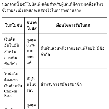
นอกจากนี้ ยังมีโบนัสเพิ่มเติมสำหรับผู้เล่นที่มีความเคลื่อนไหว
ซึ่งรายละเอียดหลักจะแสดงไว้ในตารางด้านล่าง
ขนาด
โปรโมชัน
เงื่อนไขการรับโบนัส
โบนัส
เงินคืน
สูงสุด
0.2%
อัตโนมัติ
คืนเงินส่วนหนึ่งจากยอดแพ้โดยไม่มีข้อ
จาก
สำหรับ
จำกัด
ยอด
การเดิม
แพ้
พันกีฬา
โบนัสไม่
หมุน
ต้องฝาก
ฟรี 20
สำหรับการสมัครสมาชิก
เงินสำหรับ
รอบ
Chicken
Road
สูงสุด