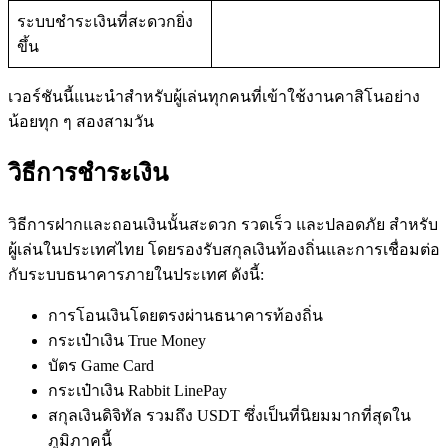
ระบบชำระเงินที่สะดวกยิ่ง
ขึ้น
เวอร์ชันนี้แนะนำสำหรับผู้เล่นทุกคนที่เข้าใช้งานคาสิโนอย่าง
น้อยทุก ๆ สองสามวัน
วิธีการชำระเงิน
วิธีการฝากและถอนเงินนั้นสะดวก รวดเร็ว และปลอดภัย สำหรับ
ผู้เล่นในประเทศไทย โดยรองรับสกุลเงินท้องถิ่นและการเชื่อมต่อ
กับระบบธนาคารภายในประเทศ ดังนี้:
การโอนเงินโดยตรงผ่านธนาคารท้องถิ่น
กระเป๋าเงิน True Money
บัตร Game Card
กระเป๋าเงิน Rabbit LinePay
สกุลเงินดิจิทัล รวมถึง USDT ซึ่งเป็นที่นิยมมากที่สุดใน
ภูมิภาคนี้