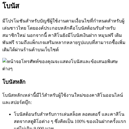
โบนัส
มีโปรโมชันสำหรับบัญชีผู้ใช้งานตามเงื่อนไขที่กำหนดสำหรับผู้
เล่นชาวไทย โดยองค์ประกอบหลักคือโบนัสต้อนรับสำหรับ
สมาชิกใหม่ นอกจากนี้ คาสิโนยังมีโบนัสเงินฝาก หมุนฟรี เดิม
พันฟรี รวมถึงแพ็กเกจเสริมหลากหลายรูปแบบที่สามารถซื้อเพิ่ม
เติมได้ผ่านร้านค้าบนเว็บไซต์
โบนัสหลัก
โบนัสหลักเหล่านี้มีไว้สำหรับผู้ใช้งานใหม่ของคาสิโนออนไลน์
และสปอร์ตบุ๊ก:
โบนัสต้อนรับสำหรับการเล่นสล็อต ลอตเตอรี่ และคาสิโน
สดจากสตูดิโอต่าง ๆ ซึ่งคิดเป็น 100% ของเงินฝากครั้งแรก
แต่ไม่เกิน 9,000 บาท