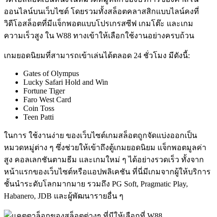
ออนไลน์บนเว็บไซต์ โดยรวมทั้งสล็อตคลาสสิกแบบไลน์คงที่
วิดีโอสล็อตที่มีแจ็กพอตแบบโปรเกรสซีฟ เกมโต๊ะ และเกม
ความเร็วสูง ใน W88 ทางเข้าให้เลือกใช้งานอย่างครบถ้วน
เกมยอดนิยมที่สามารถเข้าเล่นได้ตลอด 24 ชั่วโมง มีดังนี้:
Gates of Olympus
Lucky Safari Hold and Win
Fortune Tiger
Faro West Сard
Coin Toss
Teen Patti
ในการ ใช้งานง่าย ของเว็บไซต์เกมสล็อตถูกจัดแบ่งออกเป็น
หมวดหมู่ต่าง ๆ ซึ่งช่วยให้เข้าถึงตู้เกมยอดนิยม แจ็กพอตมูลค่า
สูง คอลเลกชันตามธีม และเกมใหม่ ๆ ได้อย่างรวดเร็ว ทั้งจาก
หน้าแรกของเว็บไซต์หรือแอปพลิเคชัน ที่นี่มีเกมจากผู้ให้บริการ
ชั้นนำระดับโลกมากมาย รวมถึง PG Soft, Pragmatic Play,
Habanero, JDB และผู้พัฒนารายอื่น ๆ